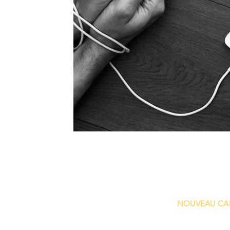
Contact
Consultations :
à partir de Sept 25 -
NOUVEAU CA
Rue Copernic 19, 1180 Uccle, BEL
possibilité de consultation par visioconf