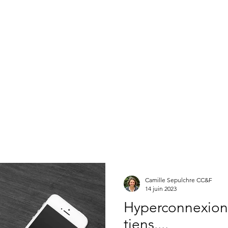
Camille Sepulchre
Conseil Conjugal & familial
Quand consulter ?
Nos séances
Articles
Entreprises
s
Camille Sepulchre CC&F
14 juin 2023
Hyperconnexion
tiens....