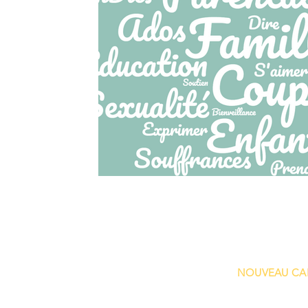
Contact
Consultations :
à partir de Sept 25 -
NOUVEAU CA
Rue Copernic 19, 1180 Uccle, BEL
possibilité de consultation par visioconf