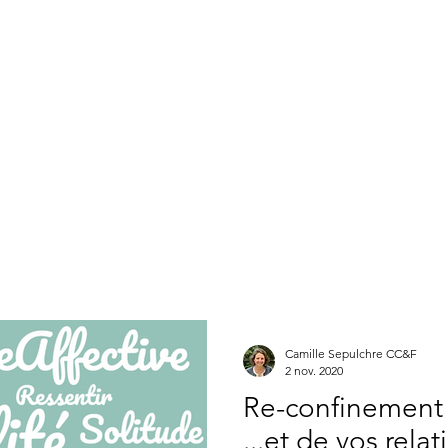
Camille Sepulchre
Conseil Conjugal & familial
Quand consulter ?
Nos séances
Articles
Entreprises
s
Camille Sepulchre CC&F
2 nov. 2020
Re-confinement 
...et de vos relat