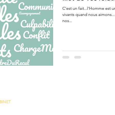
C'est un fait...l'Homme est u
vivants quand nous aimons.
nos...
BINET
GIQUE
érence