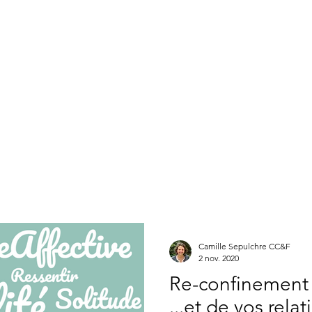
Camille Sepulchre
Conseil Conjugal & familial
Quand consulter ?
Nos séances
Articles
Entreprises
s
Camille Sepulchre CC&F
2 nov. 2020
Re-confinement 
...et de vos relat