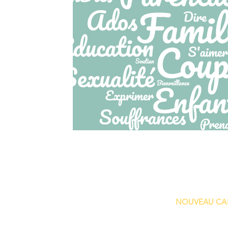
Contact
Consultations :
à partir de Sept 25 -
NOUVEAU CA
Rue Copernic 19, 1180 Uccle, BEL
possibilité de consultation par visioconf