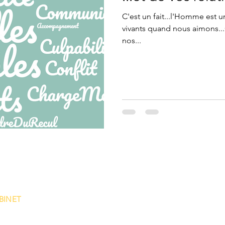
C'est un fait...l'Homme est u
vivants quand nous aimons.
nos...
BINET
GIQUE
érence