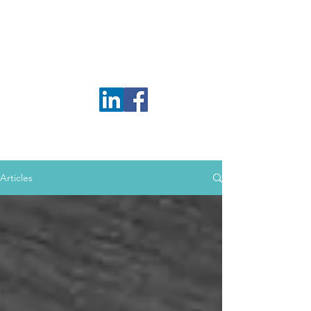
Camille Sepulchre
Conseil Conjugal
& familial
Articles